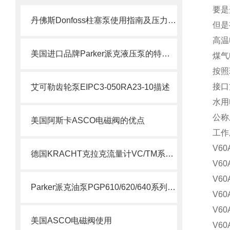
要是
丹佛斯Donfoss柱塞泵使用指南及压力调节教程
但是
高温
美国进口品牌Parker派克液压泵的特点及用途
煤气
按照
接口
艾可勒齿轮泵EIPC3-050RA23-10描述
水用
公称
美国阿斯卡ASCO电磁阀的优点
工作
V60
德国KRACHT克拉克流量计VC/TM系列说明
V60
V60
Parker派克油泵PGP610/620/640系列简要说明
V60
V60
美国ASCO电磁阀使用
V60