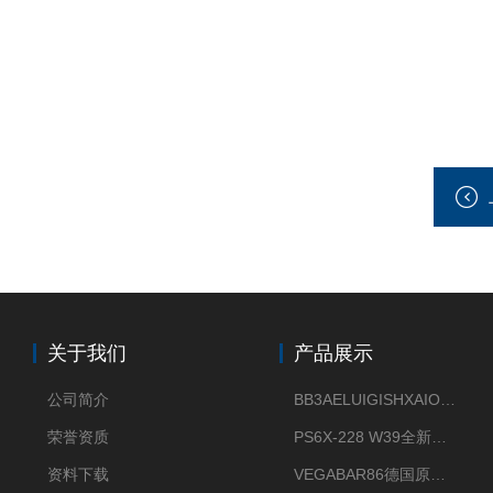
关于我们
产品展示
公司简介
BB3AELUIGISHXAIOXX德国威格原装正品VEGABAR 83压力变送器
荣誉资质
PS6X-228 W39全新法兰安装VEGAPULS 6X威格雷达液位计
资料下载
VEGABAR86德国原厂威格压力变送器全新正品现货供应