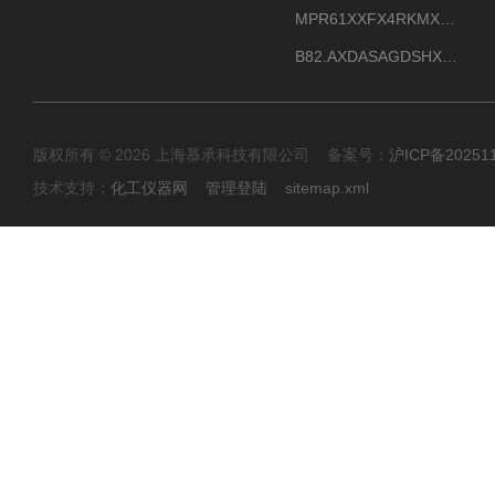
MPR61XXFX4RKMX德国威格VEGAMIP R61微波物位开关接收器
B82.AXDASAGDSHXKIMAX德国威格VEGABAR82压力变送器原包装现货
版权所有 © 2026 上海慕承科技有限公司 备案号：
沪ICP备20251
技术支持：
化工仪器网
管理登陆
sitemap.xml