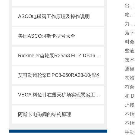
出，
箱。
ASCO电磁阀工作原理及操作说明
力，
落下
美国ASCO阿斯卡型号大全
时会
些液
Rickmeier齿轮泵R35/63 FL-Z-DB16-W-SAE2-R为石油系统保驾护航
技术
通徑 
艾可勒齿轮泵EIPC3-050RA23-10描述
閥體
符合 
VEGA 料位计在露天矿场实现恶劣工况下的精准测量
和 D
焊接
不銹鋼
阿斯卡电磁阀的结构原理
不銹鋼
手動