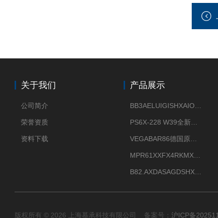
关于我们
产品展示
公司简介
BB3AELUIGISHXAIOXX德国威格原装正品VEGABAR 83压力变送器
荣誉资质
PS6X-228 W39全新法兰安装VEGAPULS 6X威格雷达液位计
资料下载
VEGABAR86德国原厂威格压力变送器全新正品现货供应
MPR61XXFX4RKMX德国威格VEGAMIP R61微波物位开关接收器
B82.AXDASAGDSHXKIMAX德国威格VEGABAR82压力变送器原包装现货
版权所有 © 2026 上海慕承科技有限公司 备案号：
沪ICP备20251