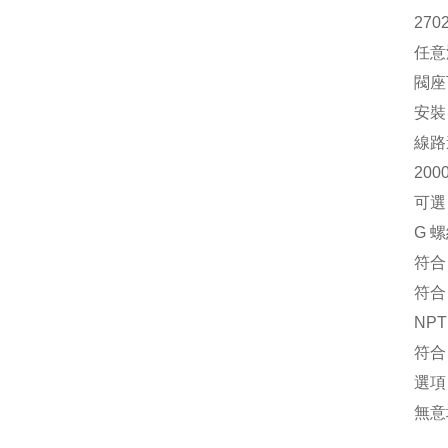
270
任意
閥座
安裝
線路
200
可選
G 
符合 
符合 
NP
符合 
選項
無意