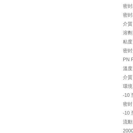
密封
密封
介質
溶劑
粘度 
密封
PN 
溫度
介質
環境
-1
密封
-10
流動
200