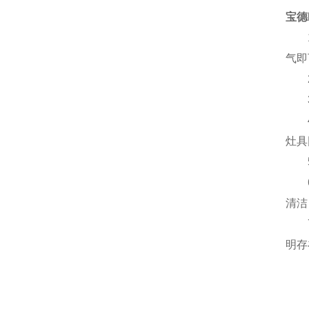
宝德
1、
气即
2、
3、
4、
灶具
5、
6、
清洁
7、
明存