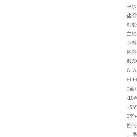
中水
盐溶
粘度值
主轴
中温-
环境
INO
CLA
ELE
0至+
-10
+5
0至+
控制
。 导