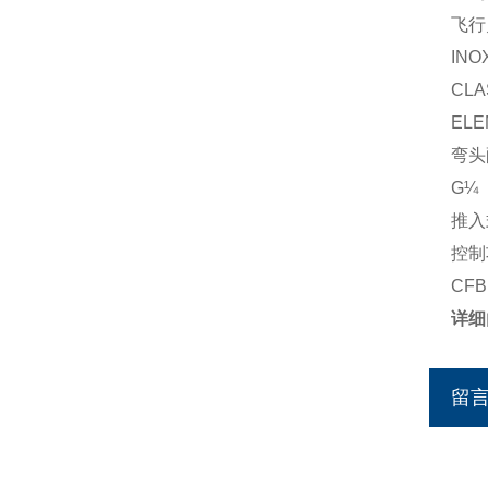
飞行
INO
CLA
ELE
弯头
G¼
推入
控制
CF
详细
留