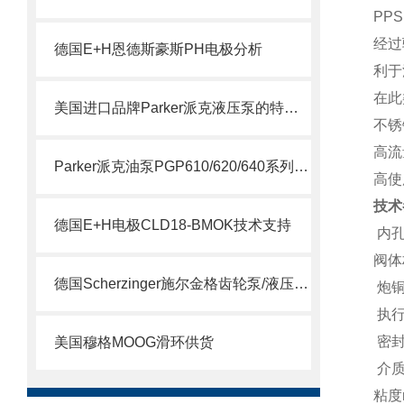
PP
经过
德国E+H恩德斯豪斯PH电极分析
利于
在此
美国进口品牌Parker派克液压泵的特点及用途
不锈
高流
Parker派克油泵PGP610/620/640系列简要说明
高使
技术
德国E+H电极CLD18-BMOK技术支持
内孔D
阀体
德国Scherzinger施尔金格齿轮泵/液压泵供应说明
炮铜
执行
密封
美国穆格MOOG滑环供货
介质
粘度m