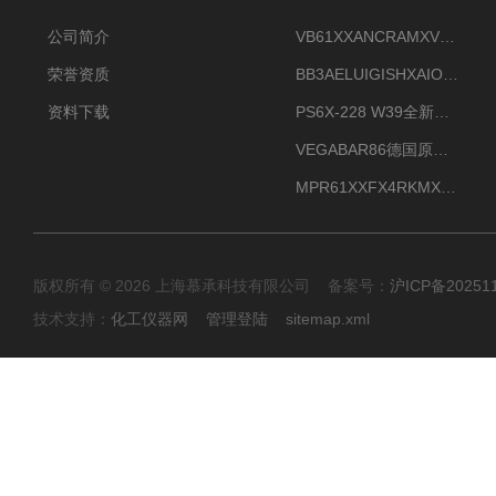
公司简介
VB61XXANCRAMXVEGAVIB 61振动振棒料位开关
荣誉资质
BB3AELUIGISHXAIOXX德国威格原装正品VEGABAR 83压力变送器
资料下载
PS6X-228 W39全新法兰安装VEGAPULS 6X威格雷达液位计
VEGABAR86德国原厂威格压力变送器全新正品现货供应
MPR61XXFX4RKMX德国威格VEGAMIP R61微波物位开关接收器
版权所有 © 2026 上海慕承科技有限公司 备案号：
沪ICP备20251
技术支持：
化工仪器网
管理登陆
sitemap.xml