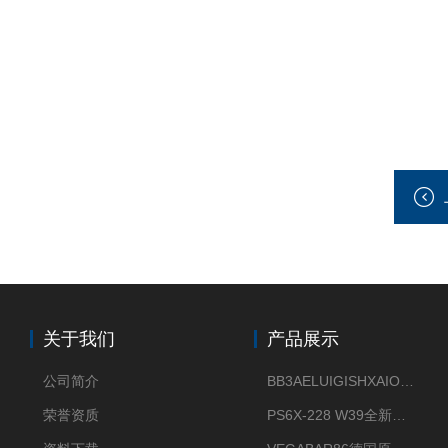
关于我们
产品展示
公司简介
BB3AELUIGISHXAIOXX德国威格原装正品VEGABAR 83压力变送器
荣誉资质
PS6X-228 W39全新法兰安装VEGAPULS 6X威格雷达液位计