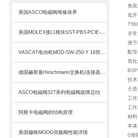
免装
美国ASCO电磁阀维修保养
低开
T5
美国MOLEX接口模块SST-PB3-PCIE-2 产品解析
非常
便于
配管
VASCAT电动机MDD-SW-250-Y 16简要介绍
简化
BSP
德国赫斯曼Hirschmann交换机/连接器介绍
技术
介质
ASCO电磁阀327系列电磁阀故障总结
工作
工作
阿斯卡电磁阀的结构原理
材料
本体：
美国穆格MOOG伺服阀性能详情
O形