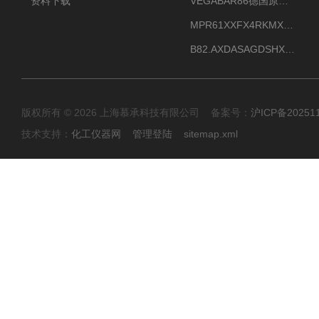
资料下载
VEGABAR86德国原厂威格压力变送器全新正品现货供应
MPR61XXFX4RKMX德国威格VEGAMIP R61微波物位开关接收器
B82.AXDASAGDSHXKIMAX德国威格VEGABAR82压力变送器原包装现货
版权所有 © 2026 上海慕承科技有限公司 备案号：
沪ICP备20251
技术支持：
化工仪器网
管理登陆
sitemap.xml