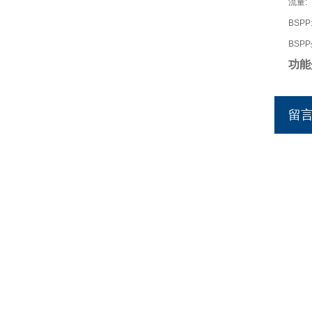
流量:
BSPP
BSP
功能
留