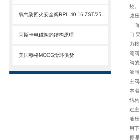
烧。
氧气防回火安全阀RPL-40-16-ZST/250/FL说明
减压
一面
口,
阿斯卡电磁阀的结构原理
力接
流阀
美国穆格MOOG滑环供货
阀的
流阀
主阀
本溢
结构
过主
液压
用下
原理