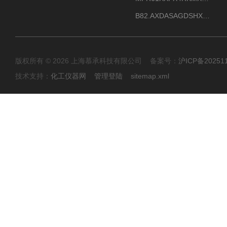
B82.AXDASAGDSHXKIMAX德国威格VEGABAR82压力变送器原包装现货
版权所有 © 2026 上海慕承科技有限公司 备案号：
沪ICP备20251
技术支持：
化工仪器网
管理登陆
sitemap.xml