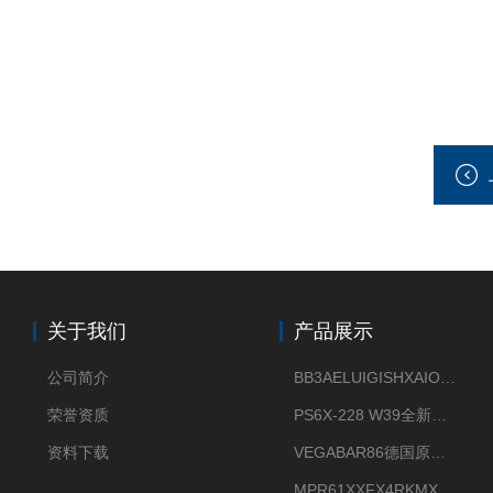
关于我们
产品展示
公司简介
BB3AELUIGISHXAIOXX德国威格原装正品VEGABAR 83压力变送器
荣誉资质
PS6X-228 W39全新法兰安装VEGAPULS 6X威格雷达液位计
资料下载
VEGABAR86德国原厂威格压力变送器全新正品现货供应
MPR61XXFX4RKMX德国威格VEGAMIP R61微波物位开关接收器