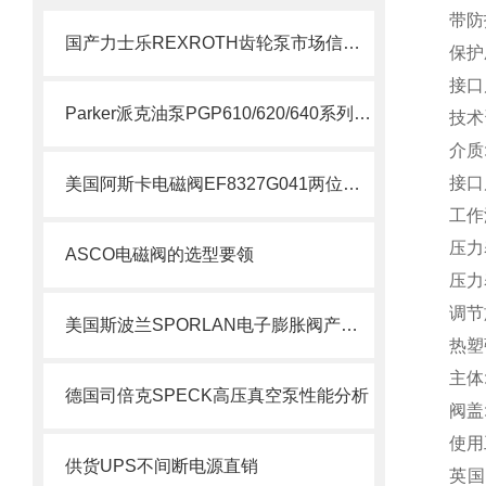
带防
国产力士乐REXROTH齿轮泵市场信息了解
保护
接口尺
Parker派克油泵PGP610/620/640系列简要说明
技术
介质
接口尺
美国阿斯卡电磁阀EF8327G041两位四通技术
工作温度
压力
ASCO电磁阀的选型要领
压力表
调节
美国斯波兰SPORLAN电子膨胀阀产品特点
热塑弹
主体:
德国司倍克SPECK高压真空泵性能分析
阀盖
使用
供货UPS不间断电源直销
英国