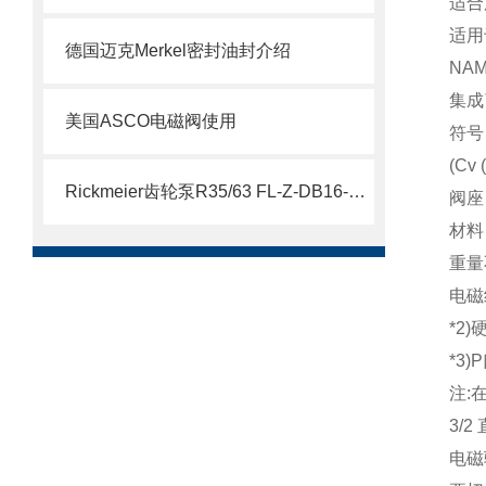
适合
适用
德国迈克Merkel密封油封介绍
NA
集成
美国ASCO电磁阀使用
符号
(Cv 
Rickmeier齿轮泵R35/63 FL-Z-DB16-W-SAE2-R为石油系统保驾护航
阀座
材料
重量
电磁线
*2
*3
注:
3/
电磁