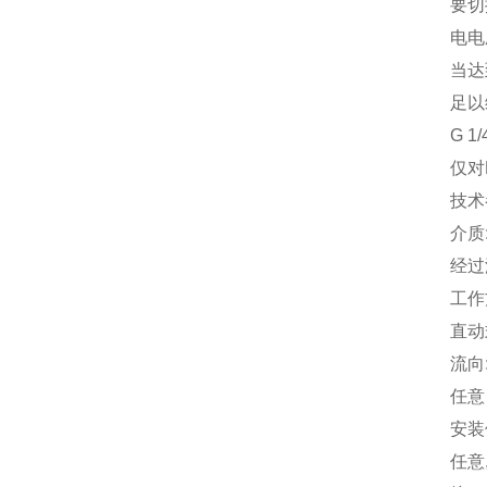
要切
电电
当达
足以
G 1
仅对E
技术
介质
经过
工作
直动
流向
任意
安装
任意