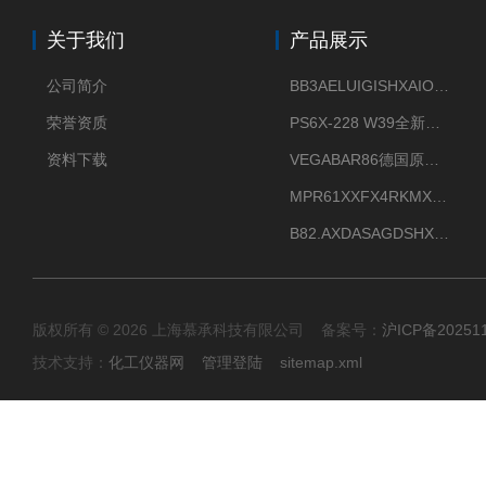
关于我们
产品展示
公司简介
BB3AELUIGISHXAIOXX德国威格原装正品VEGABAR 83压力变送器
荣誉资质
PS6X-228 W39全新法兰安装VEGAPULS 6X威格雷达液位计
资料下载
VEGABAR86德国原厂威格压力变送器全新正品现货供应
MPR61XXFX4RKMX德国威格VEGAMIP R61微波物位开关接收器
B82.AXDASAGDSHXKIMAX德国威格VEGABAR82压力变送器原包装现货
版权所有 © 2026 上海慕承科技有限公司 备案号：
沪ICP备20251
技术支持：
化工仪器网
管理登陆
sitemap.xml