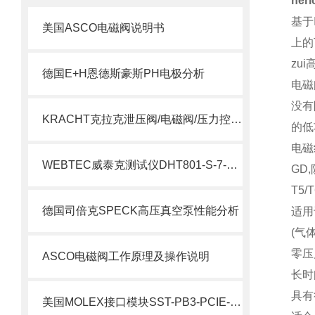
he
基于I
美国ASCO电磁阀说明书
上的
zu
德国E+H恩德斯豪斯PH电极分析
电磁
没有
KRACHT克拉克泄压阀/电磁阀/压力控制阀选型指南
的低
电磁线
WEBTEC威泰克测试仪DHT801-S-7-L介绍
GD,
T5/T
德国司倍克SPECK高压真空泵性能分析
适用于
(气体
零压
ASCO电磁阀工作原理及操作说明
长时
具有
美国MOLEX接口模块SST-PB3-PCIE-2 产品解析