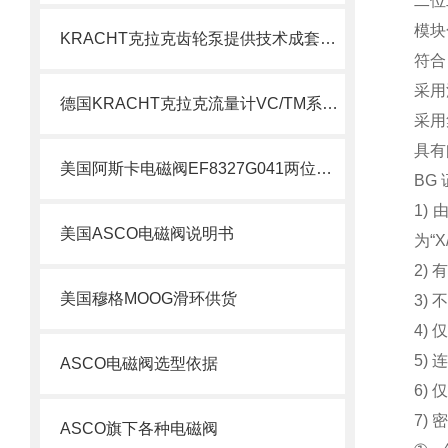
二位
模块
KRACHT克拉克齿轮泵提供技术成套组装
符合 
采用
德国KRACHT克拉克流量计VC/TM系列说明
采用
具有
美国阿斯卡电磁阀EF8327G041两位四通技术
BG
1)
美国ASCO电磁阀说明书
为“X
2)
美国穆格MOOG滑环供货
3) 
4)
5)
ASCO电磁阀选型依据
6)
7)
ASCO旗下各种电磁阀