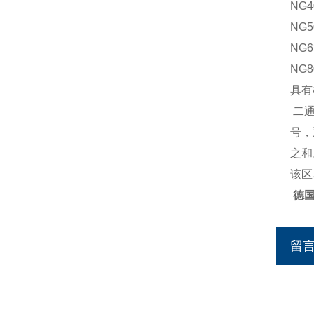
NG4
NG5
NG6
NG8
具有模
二
号，
之和
该区
德国
留