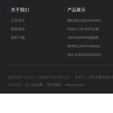
关于我们
产品展示
公司简介
BB3AELUIGISHXAIOXX德国威格原装正品VEGABAR 83压力变送器
荣誉资质
PS6X-228 W39全新法兰安装VEGAPULS 6X威格雷达液位计
资料下载
VEGABAR86德国原厂威格压力变送器全新正品现货供应
MPR61XXFX4RKMX德国威格VEGAMIP R61微波物位开关接收器
B82.AXDASAGDSHXKIMAX德国威格VEGABAR82压力变送器原包装现货
版权所有 © 2026 上海慕承科技有限公司 备案号：
沪ICP备20251
技术支持：
化工仪器网
管理登陆
sitemap.xml