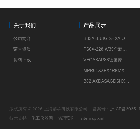
关于我们
产品展示
公司简介
BB3AELUIGISHXAIOXX德国威格原装正品VEGABAR 83压力变送器
荣誉资质
PS6X-228 W39全新法兰安装VEGAPULS 6X威格雷达液位计
资料下载
VEGABAR86德国原厂威格压力变送器全新正品现货供应
MPR61XXFX4RKMX德国威格VEGAMIP R61微波物位开关接收器
B82.AXDASAGDSHXKIMAX德国威格VEGABAR82压力变送器原包装现货
版权所有 © 2026 上海慕承科技有限公司 备案号：
沪ICP备20251
技术支持：
化工仪器网
管理登陆
sitemap.xml