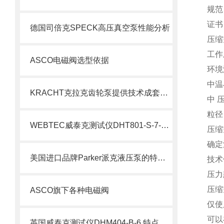
规范 
证书
德国司倍克SPECK高压真空泵性能分析
压缩
工作压
ASCO电磁阀选型依据
环境温
中温小/
KRACHT克拉克齿轮泵提供技术成套组装
中 
粒径
WEBTEC威泰克测试仪DHT801-S-7-L介绍
压缩空
确定
美国进口品牌Parker派克液压泵的特点及用途
技术
压力
压缩
ASCO旗下各种电磁阀
仅使
可以在
英国威泰克测试仪DHM404-B-6 特点