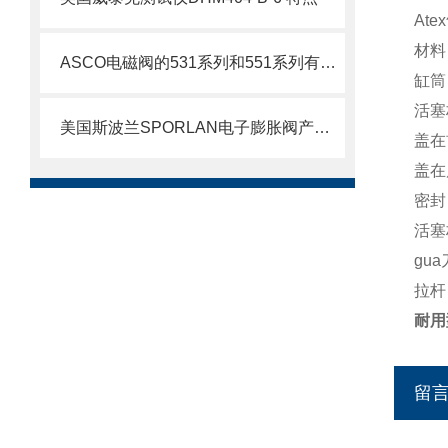
Ate
材料
ASCO电磁阀的531系列和551系列有什么差别
缸筒
活塞
美国斯波兰SPORLAN电子膨胀阀产品特点
盖在
盖在
密封
活塞
gu
拉杆
耐用
留