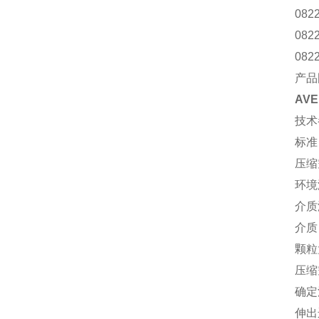
082
082
082
产品
AV
技术
标准 
压缩
环境温
介质温
介质
颗粒大
压缩空
确定
伸出