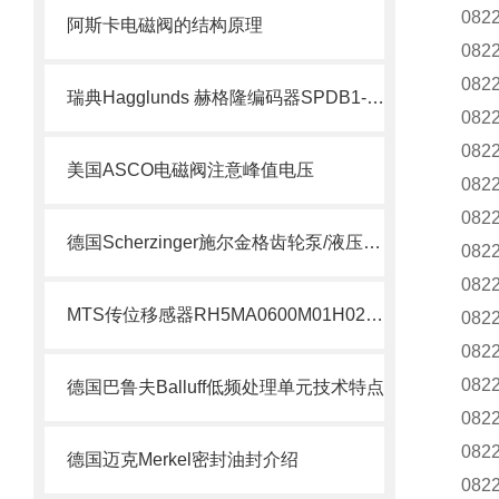
082
阿斯卡电磁阀的结构原理
082
082
瑞典Hagglunds 赫格隆编码器SPDB1-1000-BT介绍
082
082
美国ASCO电磁阀注意峰值电压
082
082
德国Scherzinger施尔金格齿轮泵/液压泵供应说明
082
082
MTS传位移感器RH5MA0600M01H021S1011G8现货支持
082
082
082
德国巴鲁夫Balluff低频处理单元技术特点
082
082
德国迈克Merkel密封油封介绍
082