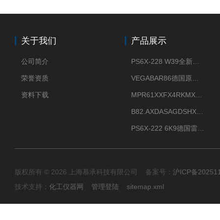
关于我们
产品展示
公司简介
PS6X-228 W39全新法兰安装VEGAPULS 6X威格雷达液位计
荣誉资质
VEGABAR86德国原厂威格压力变送器全新正品现货供应
资料下载
MPR61XXFX4RKMX德国威格VEGAMIP R61微波物位开关接收器
B82.AXDASAGDSHXKIMAX德国威格VEGABAR82压力变送器原包装现货
PS6X-222 6K9德国雷达料位计VEGA威格PULS 6X现货
版权所有 © 2026 上海慕承科技有限公司 备案号：
沪ICP备20251
技术支持：
化工仪器网
管理登陆
sitemap.xml