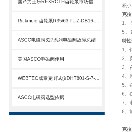
国产力士乐REXROTH齿轮泵市场信息了解
积小
克拉
Rickmeier齿轮泵R35/63 FL-Z-DB16-W-SAE2-R为石油系统保驾护航
1、
5 
ASCO电磁阀327系列电磁阀故障总结
特性
1、
2、
美国ASCO电磁阀使用
3、
4、
WEBTEC威泰克测试仪DHT801-S-7-L介绍
5、
6、
ASCO电磁阀选型依据
7、
8、
克拉克