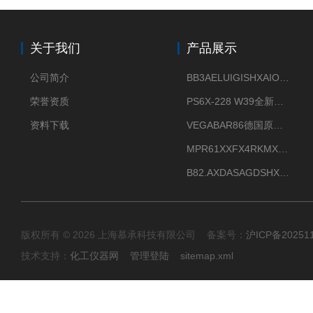
关于我们
产品展示
公司简介
BB3AELUIGISHXAIOXX德国威格原装正品VEGABAR 83压力变送器
荣誉资质
PS6X-228 W39全新法兰安装VEGAPULS 6X威格雷达液位计
资料下载
VEGABAR86德国原厂威格压力变送器全新正品现货供应
MPR61XXFX4RKMX德国威格VEGAMIP R61微波物位开关接收器
B82.AXDASAGDSHXKIMAX德国威格VEGABAR82压力变送器原包装现货
版权所有 © 2026 上海慕承科技有限公司 备案号：
沪ICP备20251
技术支持：
化工仪器网
管理登陆
sitemap.xml