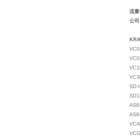
流量
公司
KR
VC0
VC0
VC1
VC3
SD-I
SD1
AS8
AS8
VCA
VCG