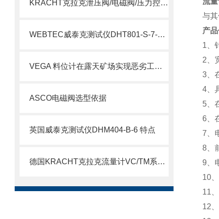
流量
KRACHT克拉克泄压阀/电磁阀/压力控制阀选型指南
与其
产品
WEBTEC威泰克测试仪DHT801-S-7-L介绍
1、
2、
VEGA 料位计在露天矿场实现恶劣工况下的精准测量
3、
4、
ASCO电磁阀选型依据
5、
6、
英国威泰克测试仪DHM404-B-6 特点
7、
8、
德国KRACHT克拉克流量计VC/TM系列说明
9、
10
11
12