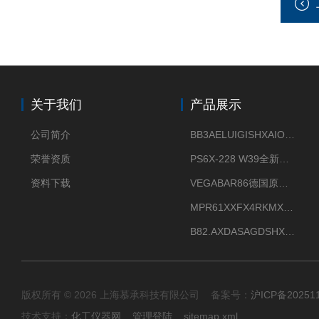
关于我们
产品展示
公司简介
BB3AELUIGISHXAIOXX德国威格原装正品VEGABAR 83压力变送器
荣誉资质
PS6X-228 W39全新法兰安装VEGAPULS 6X威格雷达液位计
资料下载
VEGABAR86德国原厂威格压力变送器全新正品现货供应
MPR61XXFX4RKMX德国威格VEGAMIP R61微波物位开关接收器
B82.AXDASAGDSHXKIMAX德国威格VEGABAR82压力变送器原包装现货
版权所有 © 2026 上海慕承科技有限公司 备案号：
沪ICP备20251
技术支持：
化工仪器网
管理登陆
sitemap.xml