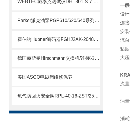
WEBTEC威泰克测试仪DHT801-S-7-L介绍
一般
设计
Parker派克油泵PGP610/620/640系列简要说明
连接
安装
霍伯纳Hubner编码器FGHJ2AK-2048G-90G-NG/16K介绍
流向
粘度：
大压降
德国赫斯曼Hirschmann交换机/连接器介绍
KR
美国ASCO电磁阀维修保养
流量
适
氧气防回火安全阀RPL-40-16-ZST/250/FL说明
油
适
消耗