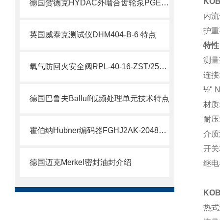
KO
德国贺德克HYDAC外啮合齿轮泵PGE100系列科普
内流
护重
英国威泰克测试仪DHM404-B-6 特点
特性
测量范
氧气防回火安全阀RPL-40-16-ZST/250/FL说明
连接: 
½" 
德国巴鲁夫Balluff低频处理单元技术特点
材质
耐压: 
霍伯纳Hubner编码器FGHJ2AK-2048G-90G-NG/16K介绍
介质温
开关精
德国迈克Merkel密封油封介绍
继电
KO
热式