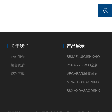
关于我们
产品展示
公司简介
BB3AELUIGISHXAIOXX德国威格原装正品VEGABAR 83压力变送器
荣誉资质
PS6X-228 W39全新法兰安装VEGAPULS 6X威格雷达液位计
资料下载
VEGABAR86德国原厂威格压力变送器全新正品现货供应
MPR61XXFX4RKMX德国威格VEGAMIP R61微波物位开关接收器
B82.AXDASAGDSHXKIMAX德国威格VEGABAR82压力变送器原包装现货