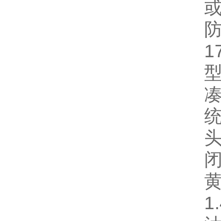
防
1
型
凑
闭
1