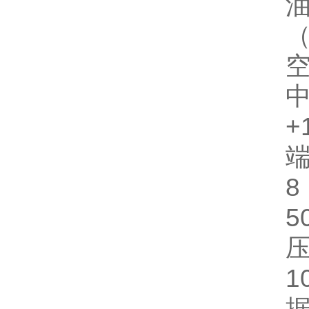
（
+
端
8
5
1
据