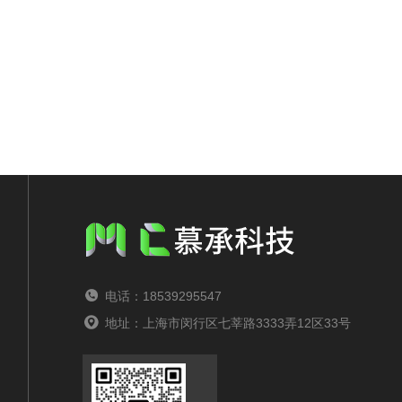
电话：18539295547
地址：上海市闵行区七莘路3333弄12区33号