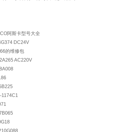
SCO阿斯卡型号大全
4G374 DC24V
2266的维修包
2A265 AC220V
8A008
186
5B225
-1174C1
071
7B065
0G18
210G088