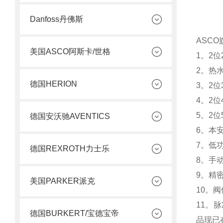
Danfoss丹佛斯
ASC
美国ASCO阿斯卡/世格
1。2位
2。热水
德国HERION
3。2位
4。2位
5。2位
德国安沃驰AVENTICS
6。本
7。低
德国REXROTH力士乐
8。手动复
9。精密
美国PARKER派克
10。
11。脉
德国BURKERT/宝德宝帝
品现已