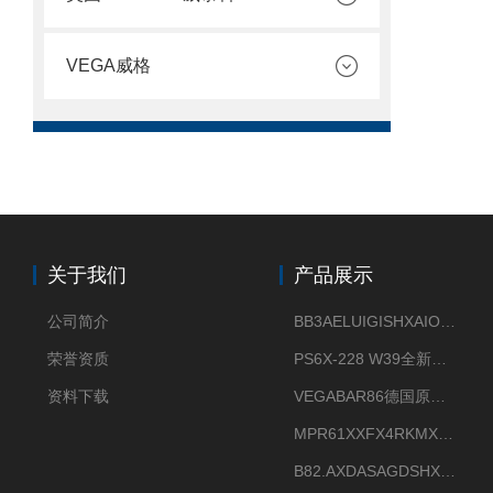
VEGA威格
关于我们
产品展示
公司简介
BB3AELUIGISHXAIOXX德国威格原装正品VEGABAR 83压力变送器
荣誉资质
PS6X-228 W39全新法兰安装VEGAPULS 6X威格雷达液位计
资料下载
VEGABAR86德国原厂威格压力变送器全新正品现货供应
MPR61XXFX4RKMX德国威格VEGAMIP R61微波物位开关接收器
B82.AXDASAGDSHXKIMAX德国威格VEGABAR82压力变送器原包装现货