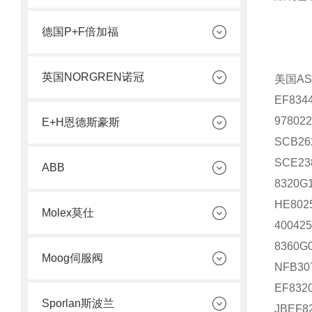
德国P+F倍加福
英国NORGREN诺冠
美国A
EF834
9780
E+H恩德斯豪斯
SCB26
SCE23
ABB
8320G
HE802
Molex莫仕
400425
8360G
Moog伺服阀
NFB30
EF832
Sporlan斯波兰
JBEF8