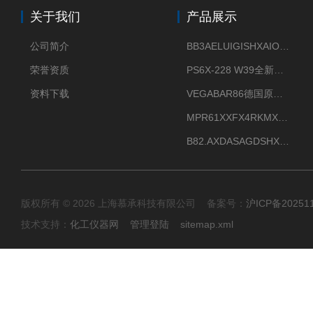
关于我们
产品展示
公司简介
BB3AELUIGISHXAIOXX德国威格原装正品VEGABAR 83压力变送器
荣誉资质
PS6X-228 W39全新法兰安装VEGAPULS 6X威格雷达液位计
资料下载
VEGABAR86德国原厂威格压力变送器全新正品现货供应
MPR61XXFX4RKMX德国威格VEGAMIP R61微波物位开关接收器
B82.AXDASAGDSHXKIMAX德国威格VEGABAR82压力变送器原包装现货
版权所有 © 2026 上海慕承科技有限公司 备案号：
沪ICP备20251
技术支持：
化工仪器网
管理登陆
sitemap.xml