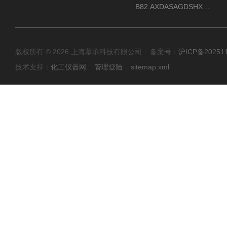
B82.AXDASAGDSHXKIMAX德国威格VEGABAR82压力变送器原包装现货
版权所有 © 2026 上海慕承科技有限公司 备案号：
沪ICP备20251
技术支持：
化工仪器网
管理登陆
sitemap.xml