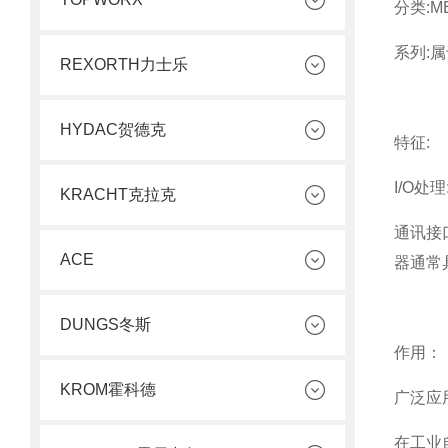
分类:M
系列:属
REXORTH力士乐
HYDAC贺德克
特征:
I/O
KRACHT克拉克
通讯接
ACE
器通常
DUNGS冬斯
‌作用‌：
KROM霍科德
广泛应
在工业