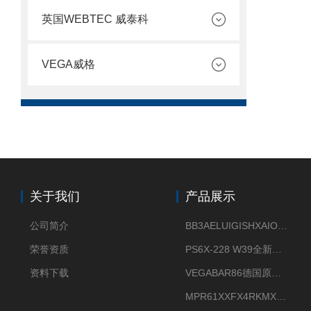
英国WEBTEC 威泰科
VEGA威格
关于我们
产品展示
公司简介
BB3AELUIGISHXAIOXX德国威格原装正品VEGABAR 83压力变送器
荣誉资质
PS6X-228 W39全新法兰安装VEGAPULS 6X威格雷达液位计
资料下载
VEGABAR86德国原厂威格压力变送器全新正品现货供应
MPR61XXFX4RKMX德国威格VEGAMIP R61微波物位开关接收器