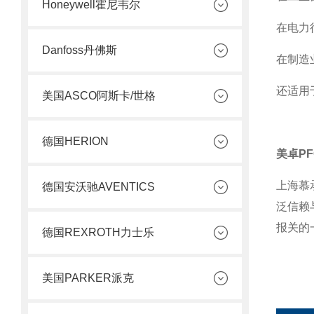
Honeywell霍尼韦尔
在电力
Danfoss丹佛斯
在制造
还适用
美国ASCO阿斯卡/世格
德国HERION
美卓P
上海慕
德国安沃驰AVENTICS
泛信赖
报关的
德国REXROTH力士乐
美国PARKER派克