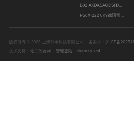
B82.AXDASAGDSHXKIMAX德国威格VEGABAR82压力变送器原包装现货
PS6X-222 6K9德国雷达料位计VEGA威格PULS 6X现货
版权所有 © 2026 上海慕承科技有限公司 备案号：
沪ICP备20251
技术支持：
化工仪器网
管理登陆
sitemap.xml