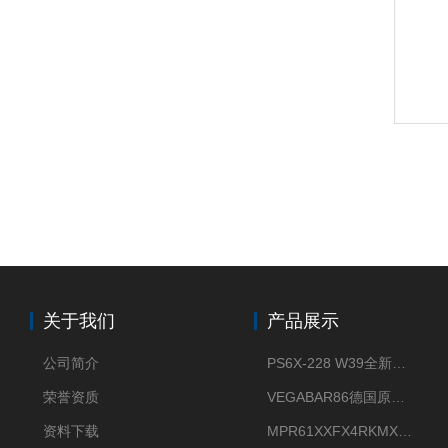
关于我们
产品展示
公司简介
PS6X-228 W39全新法兰安装VEGAPULS 6X威格雷达液位计
荣誉资质
VEGABAR86德国原厂威格压力变送器全新正品现货供应
资料下载
MPR61XXFX4RKMX德国威格VEGAMIP R61微波物位开关接收器