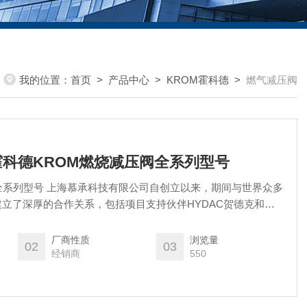
我的位置：
首页
>
产品中心
>
KROM霍科德
>
燃气减压阀
0-3霍科德KROM燃烧减压阀全系列型号
全系列型号 上海慕承科技有限公司自创立以来，期间与世界众多
立了深厚的合作关系，包括项目支持伙伴HYDAC贺德克和
理经销品牌如派克、力士乐、威格士、宝德、MAC、IFM、ACE
厂商性质
浏览量
02
03
经销商
550