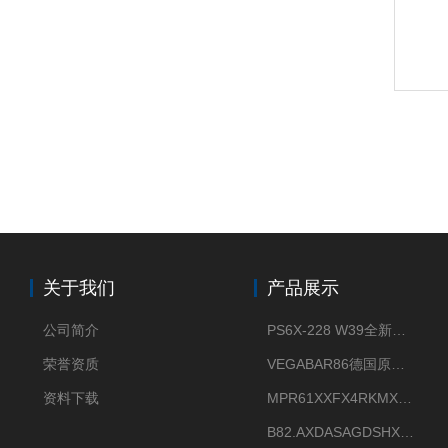
关于我们
产品展示
公司简介
PS6X-228 W39全新法兰安装VEGAPULS 6X威格雷达液位计
荣誉资质
VEGABAR86德国原厂威格压力变送器全新正品现货供应
资料下载
MPR61XXFX4RKMX德国威格VEGAMIP R61微波物位开关接收器
B82.AXDASAGDSHXKIMAX德国威格VEGABAR82压力变送器原包装现货