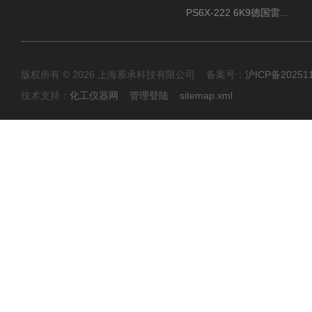
PS6X-222 6K9德国雷达料位计VEGA威格PULS 6X现货
版权所有 © 2026 上海慕承科技有限公司 备案号：
沪ICP备20251
技术支持：
化工仪器网
管理登陆
sitemap.xml