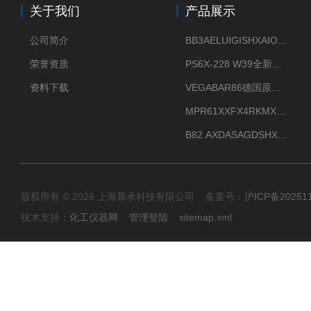
关于我们
产品展示
公司简介
BB3AELUIGISHXAIOXX德国威格原装正品VEGABAR 83压力变送器
荣誉资质
PS6X-228 W39全新法兰安装VEGAPULS 6X威格雷达液位计
资料下载
VEGABAR86德国原厂威格压力变送器全新正品现货供应
MPR61XXFX4RKMX德国威格VEGAMIP R61微波物位开关接收器
B82.AXDASAGDSHXKIMAX德国威格VEGABAR82压力变送器原包装现货
版权所有 © 2026 上海慕承科技有限公司 备案号：
沪ICP备20251
技术支持：
化工仪器网
管理登陆
sitemap.xml