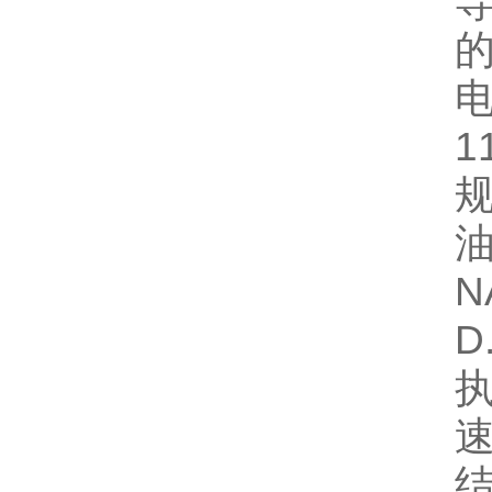
1
规
油
N
D
结