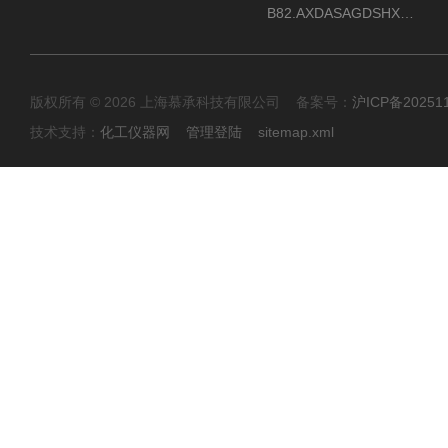
B82.AXDASAGDSHXKIMAX德国威格VEGABAR82压力变送器原包装现货
版权所有 © 2026 上海慕承科技有限公司 备案号：
沪ICP备20251
技术支持：
化工仪器网
管理登陆
sitemap.xml