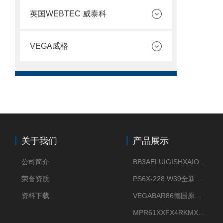
英国WEBTEC 威泰科
VEGA威格
关于我们
产品展示
公司简介
BB3AELUIGISHXAIOXX德国威格原装正品VEGABAR 83压力变送器
荣誉资质
PS6X-228 W39全新法兰安装VEGAPULS 6X威格雷达液位计
资料下载
VEGABAR86德国原厂威格压力变送器全新正品现货供应
MPR61XXFX4RKMX德国威格VEGAMIP R61微波物位开关接收器