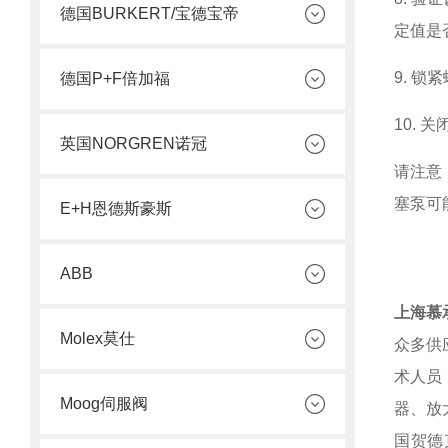
德国BURKERT/宝德宝帝
定值是
9. 
德国P+F倍加福
10.
英国NORGREN诺冠
请注意
塞泵可
E+H恩德斯豪斯
ABB
上海慕
Molex莫仕
众多供
术人员
Moog伺服阀
器、放
国贺德