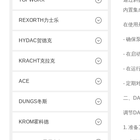
内置集
REXORTH力士乐
在使用
- 确
HYDAC贺德克
- 在
KRACHT克拉克
- 在
ACE
- 定
二、D
DUNGS冬斯
调节D
KROM霍科德
1. 