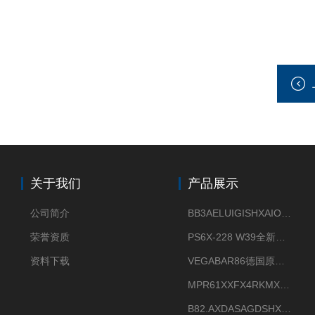
关于我们
产品展示
公司简介
BB3AELUIGISHXAIOXX德国威格原装正品VEGABAR 83压力变送器
荣誉资质
PS6X-228 W39全新法兰安装VEGAPULS 6X威格雷达液位计
资料下载
VEGABAR86德国原厂威格压力变送器全新正品现货供应
MPR61XXFX4RKMX德国威格VEGAMIP R61微波物位开关接收器
B82.AXDASAGDSHXKIMAX德国威格VEGABAR82压力变送器原包装现货