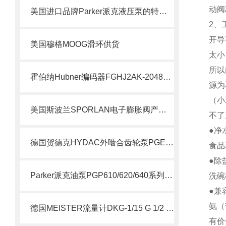
动阀
美国进口品牌Parker派克液压泵的特点及用途
2、
开导
美国穆格MOOG滑环供货
太小
所以
霍伯纳Hubner编码器FGHJ2AK-2048G-90G-NG/16K介绍
源为
（小
美国斯波兰SPORLAN电子膨胀阀产品特点
不了
●净
德国贺德克HYDAC外啮合齿轮泵PGE100系列科普
食品
●除
Parker派克油泵PGP610/620/640系列简要说明
洗碗
●兼
氨（
德国MEISTER流量计DKG-1/15 G 1/2 VA NOC 说明
有价