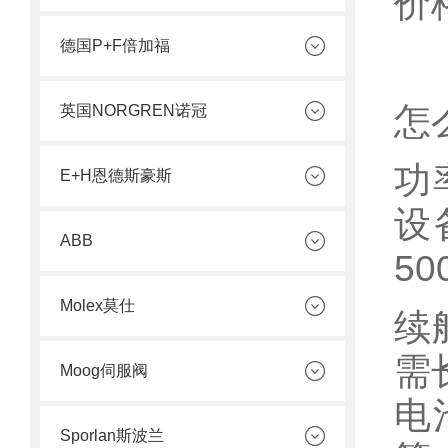
价
德国P+F倍加福
怎
英国NORGREN诺冠
功
E+H恩德斯豪斯
设
ABB
50
Molex莫仕
续
需
Moog伺服阀
电
Sporlan斯波兰