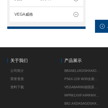
VEGA威格
关于我们
产品展示
公司简介
BB3AELUIGISHXAIOXX德国威格原装正品VEGABAR 83压力变送器
荣誉资质
PS6X-228 W39全新法兰安装VEGAPULS 6X威格雷达液位计
资料下载
VEGABAR86德国原厂威格压力变送器全新正品现货供应
MPR61XXFX4RKMX德国威格VEGAMIP R61微波物位开关接收器
B82.AXDASAGDSHXKIMAX德国威格VEGABAR82压力变送器原包装现货