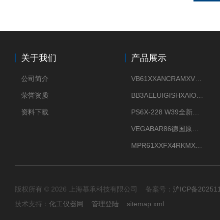
关于我们
产品展示
公司简介
VB61XXANCRAMXVEGAVIB 61振动振棒料位开关
荣誉资质
BB3AELUIGISHXAIOXX德国威格原装正品VEGABAR 83压力变送器
资料下载
PS6X-228 W39全新法兰安装VEGAPULS 6X威格雷达液位计
VEGABAR86德国原厂威格压力变送器全新正品现货供应
MPR61XXFX4RKMX德国威格VEGAMIP R61微波物位开关接收器
版权所有 © 2026 上海慕承科技有限公司 备案号：
沪ICP备20251
技术支持：
化工仪器网
管理登陆
sitemap.xml