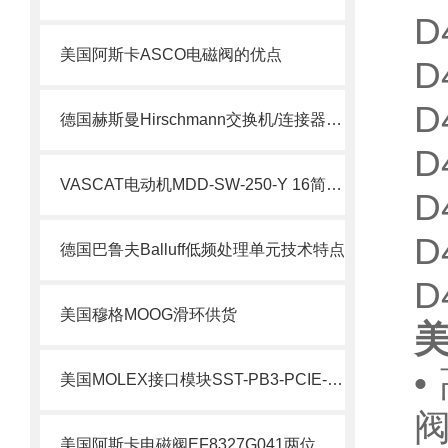
D
美国阿斯卡ASCO电磁阀的优点
D
D
德国赫斯曼Hirschmann交换机/连接器介绍
D
VASCAT电动机MDD-SW-250-Y 16简要介绍
D
D
德国巴鲁夫Balluff低频处理单元技术特点
D
美国穆格MOOG滑环供货
美
•
美国MOLEX接口模块SST-PB3-PCIE-2 产品解析
阀
美国阿斯卡电磁阀EF8327G041两位四通技术