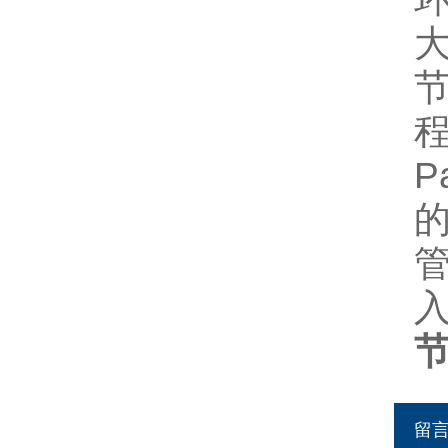
P
节
留