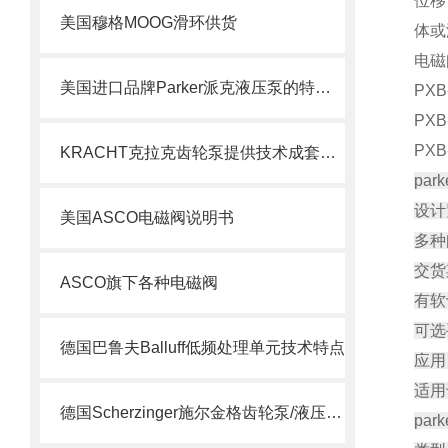
位移
美国穆格MOOG滑环供货
体或
电磁
美国进口品牌Parker派克液压泵的特点及用途
PXB
PXB
PXB
KRACHT克拉克齿轮泵提供技术成套组装
pa
设计
美国ASCO电磁阀说明书
多种
交货
ASCO旗下各种电磁阀
有软
可选
德国巴鲁夫Balluff低频处理单元技术特点
应用
适用
德国Scherzinger施尔金格齿轮泵/液压泵供应说明
pa