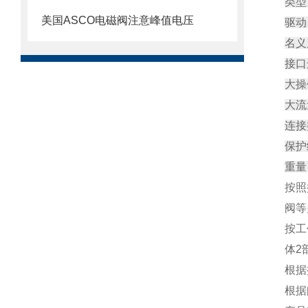
类型
美国ASCO电磁阀注意峰值电压
驱动
名义尺寸
接口选择
大操作压
大流
连接类
保护
重量
按照
阀等
按工
体2
根据
根据