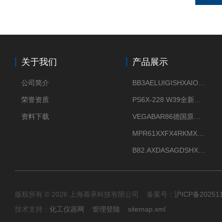
关于我们
产品展示
公司简介
BB3AELUIGISHXAIOXX德国威格原装正品VEGABAR 83压力变送器
荣誉资质
PS6X-228 W39全新法兰安装VEGAPULS 6X威格雷达液位计
资料下载
VEGABAR86德国原厂威格压力变送器全新正品现货供应
MPR61XXFX4RKMX德国威格VEGAMIP R61微波物位开关接收器
B82.AXDASAGDSHXKIMAX德国威格VEGABAR82压力变送器原包装现货
版权所有 © 2026 上海慕承科技有限公司 备案号：
沪ICP备20251
技术支持：
化工仪器网
管理登陆
sitemap.xml