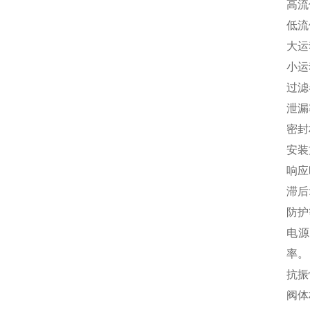
高流
低流
大运动
小运动
过滤器
泄漏
密封
安装方
响应
滞后:
防护等
电源
率。
抗振性
阀体