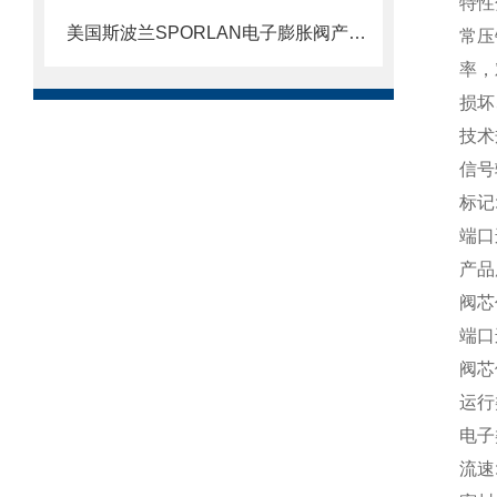
特性
美国斯波兰SPORLAN电子膨胀阀产品特点
常压
率，
损坏
技术
信号
标记
端口连
产品
阀芯
端口连
阀芯
运行
电子
流速