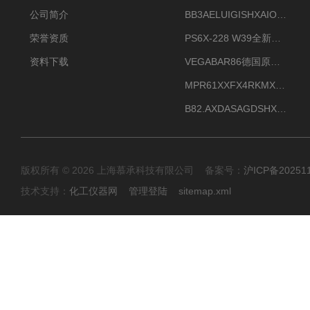
公司简介
BB3AELUIGISHXAIOXX德国威格原装正品VEGABAR 83压力变送器
荣誉资质
PS6X-228 W39全新法兰安装VEGAPULS 6X威格雷达液位计
资料下载
VEGABAR86德国原厂威格压力变送器全新正品现货供应
MPR61XXFX4RKMX德国威格VEGAMIP R61微波物位开关接收器
B82.AXDASAGDSHXKIMAX德国威格VEGABAR82压力变送器原包装现货
版权所有 © 2026 上海慕承科技有限公司 备案号：
沪ICP备20251
技术支持：
化工仪器网
管理登陆
sitemap.xml