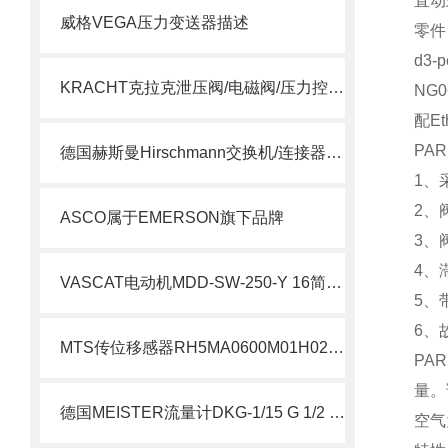
直动
威格VEGA压力变送器描述
零件 
d3-
KRACHT克拉克泄压阀/电磁阀/压力控制阀选型指南
NG
配Et
PA
德国赫斯曼Hirschmann交换机/连接器介绍
1、
2、
ASCO属于EMERSON旗下品牌
3、
4、
VASCAT电动机MDD-SW-250-Y 16简要介绍
5、
6、
MTS传位移感器RH5MA0600M01H021S1011G8现货支持
PA
量。
德国MEISTER流量计DKG-1/15 G 1/2 VA NOC 说明
空气