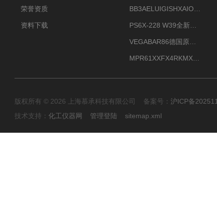
荣誉资质
BB3AELUIGISHXAIOXX德国威格原装正品VEGABAR 83压力变送器
资料下载
PS6X-228 W39全新法兰安装VEGAPULS 6X威格雷达液位计
VEGABAR86德国原厂威格压力变送器全新正品现货供应
MPR61XXFX4RKMX德国威格VEGAMIP R61微波物位开关接收器
版权所有 © 2026 上海慕承科技有限公司 备案号：
沪ICP备20251
技术支持：
化工仪器网
管理登陆
sitemap.xml