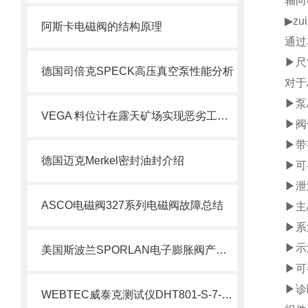
轴向
▶z
阿斯卡电磁阀的结构原理
通过
▶尺
德国司倍克SPECK高压真空泵性能分析
对于
▶泵
VEGA 料位计在露天矿场实现恶劣工况下的精准测量
▶阀
▶带
德国迈克Merkel密封油封介绍
▶可
▶泄
ASCO电磁阀327系列电磁阀故障总结
▶主
▶系
▶示
美国斯波兰SPORLAN电子膨胀阀产品特点
▶可
▶诊
WEBTEC威泰克测试仪DHT801-S-7-L介绍