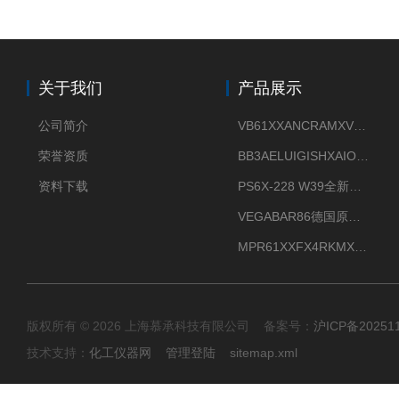
关于我们
产品展示
公司简介
VB61XXANCRAMXVEGAVIB 61振动振棒料位开关
荣誉资质
BB3AELUIGISHXAIOXX德国威格原装正品VEGABAR 83压力变送器
资料下载
PS6X-228 W39全新法兰安装VEGAPULS 6X威格雷达液位计
VEGABAR86德国原厂威格压力变送器全新正品现货供应
MPR61XXFX4RKMX德国威格VEGAMIP R61微波物位开关接收器
版权所有 © 2026 上海慕承科技有限公司 备案号：
沪ICP备20251
技术支持：
化工仪器网
管理登陆
sitemap.xml