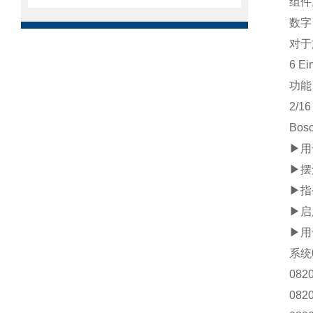
组件
数字
对于
6 Ei
功能
2/1
Bos
▶用
▶摆
▶指
▶启
▶用
系统0
082
082