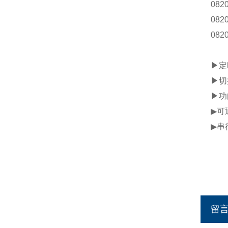
082
082
082
▶定
▶切
▶功
▶可
▶串
留