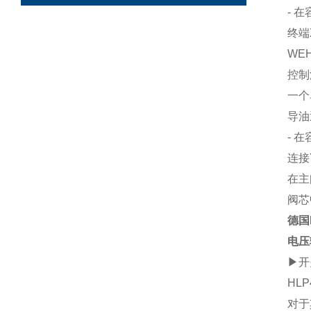
- 
终端
WEH 
控制
一个
导油
- 
连接
在主
阀芯
德国
电压
▶开
HLP
对于