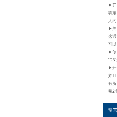
▶开
确定
大约
▶关
这通
可以
▶使
“D
▶开
并且
有所
带2
留