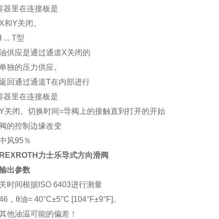
在容器里在连接板是
X和Y关闭。
... T型
油供应是通过通道X关闭的
单独的压力供应。
返回通过通道T在内部进行
在容器里在连接板是
Y关闭。切换时间=导阀上的接触直到打开的开始
阀的控制边缘改变
中风95％
REXROTH力士乐导式方向滑阀
输出参数
关时间根据ISO 6403进行测量
46，θ油= 40°C±5°C [104°F±9°F]。
其他油温可能的偏差！