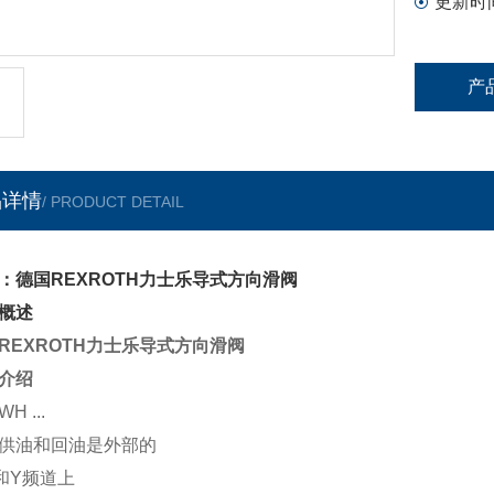
更新时
产
品详情
/ PRODUCT DETAIL
：德国REXROTH力士乐导式方向滑阀
概述
REXROTH力士乐导式方向滑阀
介绍
H ...
供油和回油是外部的
和Y频道上