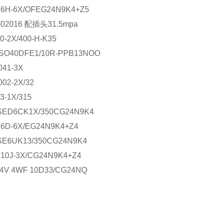
6H-6X/OFEG24N9K4+Z5
402016 配插头31.5mpa
0-2X/400-H-K35
SO40DFE1/10R-PPB13NOO
041-3X
002-2X/32
3-1X/315
SED6CK1X/350CG24N9K4
6D-6X/EG24N9K4+Z4
SE6UK13/350CG24N9K4
10J-3X/CG24N9K4+Z4
4V 4WF 10D33/CG24NQ