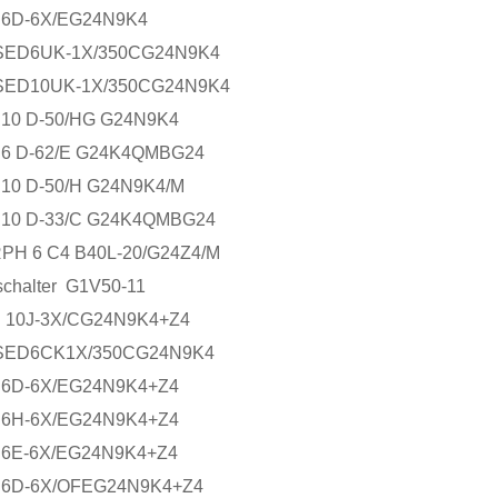
6D-6X/EG24N9K4
SED6UK-1X/350CG24N9K4
SED10UK-1X/350CG24N9K4
10 D-50/HG G24N9K4
6 D-62/E G24K4QMBG24
10 D-50/H G24N9K4/M
10 D-33/C G24K4QMBG24
PH 6 C4 B40L-20/G24Z4/M
chalter G1V50-11
 10J-3X/CG24N9K4+Z4
SED6CK1X/350CG24N9K4
6D-6X/EG24N9K4+Z4
6H-6X/EG24N9K4+Z4
6E-6X/EG24N9K4+Z4
6D-6X/OFEG24N9K4+Z4