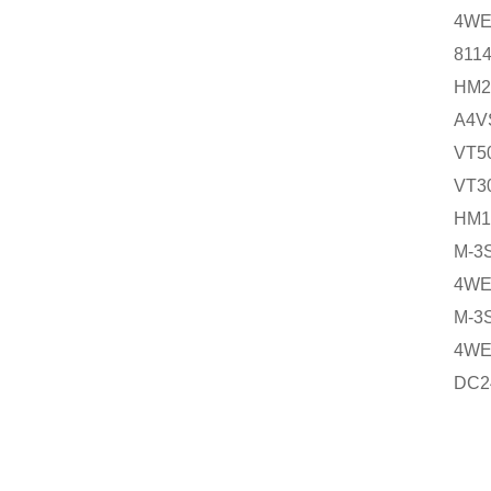
4WE
811
HM2
A4V
VT5
VT3
HM1
M-3
4WE
M-3
4WE
DC2