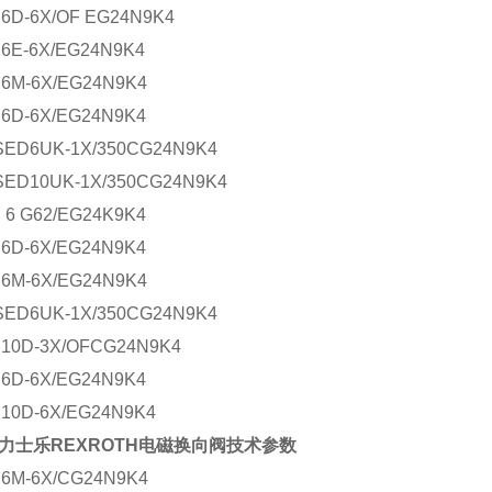
6D-6X/OF EG24N9K4
6E-6X/EG24N9K4
6M-6X/EG24N9K4
6D-6X/EG24N9K4
SED6UK-1X/350CG24N9K4
SED10UK-1X/350CG24N9K4
 6 G62/EG24K9K4
6D-6X/EG24N9K4
6M-6X/EG24N9K4
SED6UK-1X/350CG24N9K4
10D-3X/OFCG24N9K4
6D-6X/EG24N9K4
10D-6X/EG24N9K4
力士乐REXROTH电磁换向阀技术参数
6M-6X/CG24N9K4