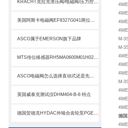
KRACHT克拉克泄压阀/电磁阀/压力控制阀选型指南
4WE
4WE
美国阿斯卡电磁阀EF8327G041两位四通技术
4WE
4WE
ASCO属于EMERSON旗下品牌
M-3
M-3
4WE
MTS传位移感器RH5MA0600M01H021S1011G8现货支持
4WE
4WE
ASCO电磁阀怎么选择直动式还是先导式？
M-3
4WE
英国威泰克测试仪DHM404-B-6 特点
4WE
4WE
德国贺德克HYDAC外啮合齿轮泵PGE100系列科普
德国
4WE