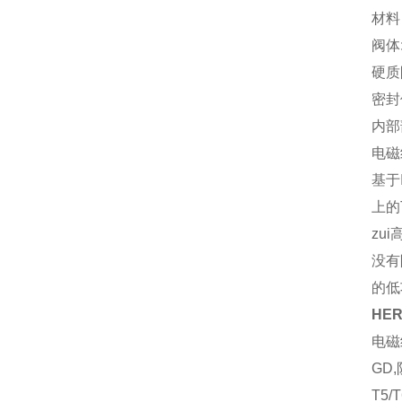
材料
阀体:
硬质
密封
内部
电磁
基于I
上的
zu
没有
的低
HE
电磁线
GD,
T5/T