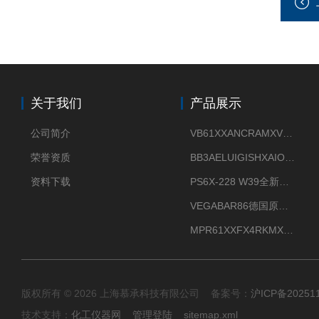
关于我们
产品展示
公司简介
VB61XXANCRAMXVEGAVIB 61振动振棒料位开关
荣誉资质
BB3AELUIGISHXAIOXX德国威格原装正品VEGABAR 83压力变送器
资料下载
PS6X-228 W39全新法兰安装VEGAPULS 6X威格雷达液位计
VEGABAR86德国原厂威格压力变送器全新正品现货供应
MPR61XXFX4RKMX德国威格VEGAMIP R61微波物位开关接收器
版权所有 © 2026 上海慕承科技有限公司 备案号：
沪ICP备20251
技术支持：
化工仪器网
管理登陆
sitemap.xml