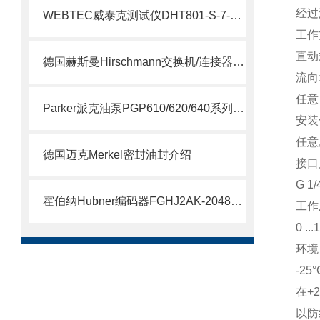
经过
WEBTEC威泰克测试仪DHT801-S-7-L介绍
工作
直动
德国赫斯曼Hirschmann交换机/连接器介绍
流向
任意
Parker派克油泵PGP610/620/640系列简要说明
安装
任意
德国迈克Merkel密封油封介绍
接口
G 1
霍伯纳Hubner编码器FGHJ2AK-2048G-90G-NG/16K介绍
工作
0 ...
环境
-25°
在+
以防