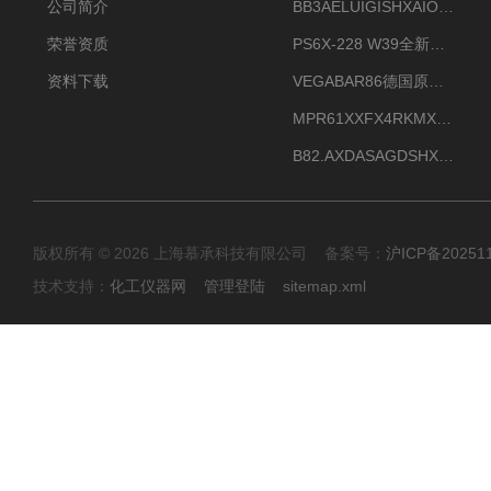
公司简介
BB3AELUIGISHXAIOXX德国威格原装正品VEGABAR 83压力变送器
荣誉资质
PS6X-228 W39全新法兰安装VEGAPULS 6X威格雷达液位计
资料下载
VEGABAR86德国原厂威格压力变送器全新正品现货供应
MPR61XXFX4RKMX德国威格VEGAMIP R61微波物位开关接收器
B82.AXDASAGDSHXKIMAX德国威格VEGABAR82压力变送器原包装现货
版权所有 © 2026 上海慕承科技有限公司 备案号：
沪ICP备20251
技术支持：
化工仪器网
管理登陆
sitemap.xml