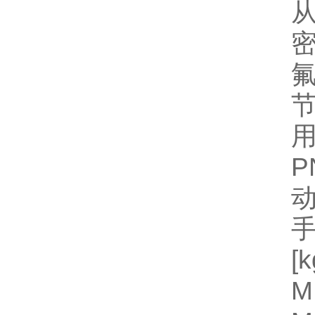
从
节
P
[
M 