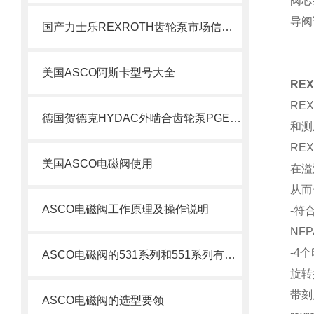
阀芯
导阀
国产力士乐REXROTH齿轮泵市场信息了解
美国ASCO阿斯卡型号大全
RE
RE
德国贺德克HYDAC外啮合齿轮泵PGE100系列科普
和测
RE
美国ASCO电磁阀使用
在溢
从而
ASCO电磁阀工作原理及操作说明
-符合
NFPA
-4
ASCO电磁阀的531系列和551系列有什么差别
旋转
带刻
ASCO电磁阀的选型要领