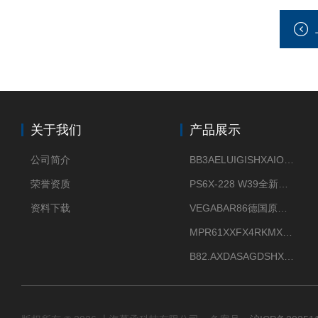
关于我们
产品展示
公司简介
BB3AELUIGISHXAIOXX德国威格原装正品VEGABAR 83压力变送器
荣誉资质
PS6X-228 W39全新法兰安装VEGAPULS 6X威格雷达液位计
资料下载
VEGABAR86德国原厂威格压力变送器全新正品现货供应
MPR61XXFX4RKMX德国威格VEGAMIP R61微波物位开关接收器
B82.AXDASAGDSHXKIMAX德国威格VEGABAR82压力变送器原包装现货