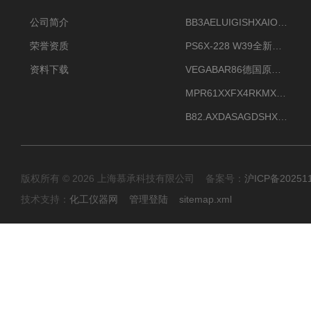
公司简介
BB3AELUIGISHXAIOXX德国威格原装正品VEGABAR 83压力变送器
荣誉资质
PS6X-228 W39全新法兰安装VEGAPULS 6X威格雷达液位计
资料下载
VEGABAR86德国原厂威格压力变送器全新正品现货供应
MPR61XXFX4RKMX德国威格VEGAMIP R61微波物位开关接收器
B82.AXDASAGDSHXKIMAX德国威格VEGABAR82压力变送器原包装现货
版权所有 © 2026 上海慕承科技有限公司 备案号：
沪ICP备20251
技术支持：
化工仪器网
管理登陆
sitemap.xml