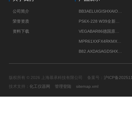
公司简介
BB3AELUIGISHXAIOXX德国威格原装正品VEGABAR 83压力变送器
荣誉资质
PS6X-228 W39全新法兰安装VEGAPULS 6X威格雷达液位计
资料下载
VEGABAR86德国原厂威格压力变送器全新正品现货供应
MPR61XXFX4RKMX德国威格VEGAMIP R61微波物位开关接收器
B82.AXDASAGDSHXKIMAX德国威格VEGABAR82压力变送器原包装现货
版权所有 © 2026 上海慕承科技有限公司 备案号：
沪ICP备20251
技术支持：
化工仪器网
管理登陆
sitemap.xml