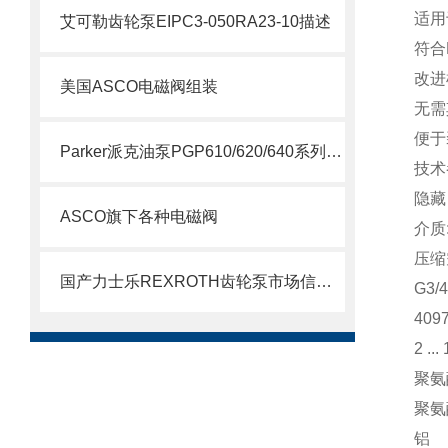
适用
艾可勒齿轮泵EIPC3-050RA23-10描述
符合E
改进
美国ASCO电磁阀组装
无需
便于
Parker派克油泵PGP610/620/640系列简要说明
技术
隐藏
ASCO旗下各种电磁阀
介质
压缩
国产力士乐REXROTH齿轮泵市场信息了解
G3/4
409
2 ...
聚氨
聚氨
铝