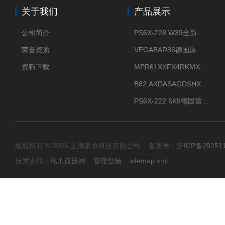
关于我们
产品展示
公司简介
PS6X-228 W39全新法兰安装VEGAPULS 6X威格雷达液位计
荣誉资质
VEGABAR86德国原厂威格压力变送器全新正品现货供应
资料下载
MPR61XXFX4RKMX德国威格VEGAMIP R61微波物位开关接收器
B82.AXDASAGDSHXKIMAX德国威格VEGABAR82压力变送器原包装现货
PS6X-222 6K9德国雷达料位计VEGA威格PULS 6X现货
版权所有 © 2026 上海慕承科技有限公司 备案号：
沪ICP备20251
技术支持：
化工仪器网
管理登陆
sitemap.xml