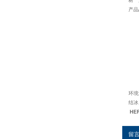
材 
产品
详
He
6mm
技
介 
工作
流
安
环境温
结冰
HE
留