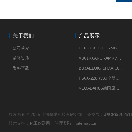
关于我们
产品展示
公司简介
CL63.CXHGCHRMBX德国 VEGA 杆式全绝缘电容式连续液位计
荣誉资质
VB61XXANCRAMXVEGAVIB 61振动振棒料位开关
资料下载
BB3AELUIGISHXAIOXX德国威格原装正品VEGABAR 83压力变送器
PS6X-228 W39全新法兰安装VEGAPULS 6X威格雷达液位计
VEGABAR86德国原厂威格压力变送器全新正品现货供应
版权所有 © 2026 上海慕承科技有限公司 备案号：
沪ICP备20251
技术支持：
化工仪器网
管理登陆
sitemap.xml