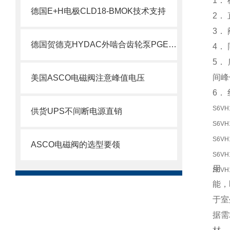
1．
德国E+H电极CLD18-BMOK技术支持
2．
3．
德国贺德克HYDAC外啮合齿轮泵PGE100系列科普
4．
5．
间峰
美国ASCO电磁阀注意峰值电压
6．
S6VH
供货UPS不间断电源直销
S6VH
S6VH
ASCO电磁阀的选型要领
S6VH
用 
S6VH
能，
于室外
据需