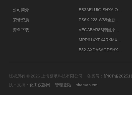
公司简介
BB3AELUIGISHXAIOXX德国威格原装正品VEGABAR 83压力变送器
荣誉资质
PS6X-228 W39全新法兰安装VEGAPULS 6X威格雷达液位计
资料下载
VEGABAR86德国原厂威格压力变送器全新正品现货供应
MPR61XXFX4RKMX德国威格VEGAMIP R61微波物位开关接收器
B82.AXDASAGDSHXKIMAX德国威格VEGABAR82压力变送器原包装现货
版权所有 © 2026 上海慕承科技有限公司 备案号：
沪ICP备20251
技术支持：
化工仪器网
管理登陆
sitemap.xml