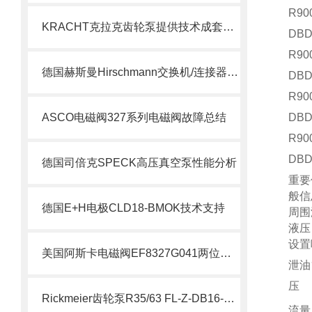
R90
KRACHT克拉克齿轮泵提供技术成套组装
DBD
R90
德国赫斯曼Hirschmann交换机/连接器介绍
DBD
R90
ASCO电磁阀327系列电磁阀故障总结
DBD
R90
DBD
德国司倍克SPECK高压真空泵性能分析
重要
般信
德国E+H电极CLD18-BMOK技术支持
周围
液压
设置
美国阿斯卡电磁阀EF8327G041两位四通技术
泄油
压
Rickmeier齿轮泵R35/63 FL-Z-DB16-W-SAE2-R为石油系统保驾护航
流量