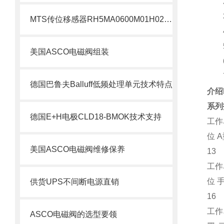
2、
3、
MTS传位移感器RH5MA0600M01H021S1011G8现货支持
4、
5、
美国ASCO电磁阀组装
6、
7
德国巴鲁夫Balluff低频处理单元技术特点
介绍
系列
德国E+H电极CLD18-BMOK技术支持
工作
位 
美国ASCO电磁阀维修保养
13
工作
位 
供货UPS不间断电源直销
16
工作
ASCO电磁阀的选型要领