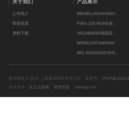
关于我们
产品展示
公司简介
BB3AELUIGISHXAIOXX德国威格原装正品VEGABAR 83压力变送器
荣誉资质
PS6X-228 W39全新法兰安装VEGAPULS 6X威格雷达液位计
资料下载
VEGABAR86德国原厂威格压力变送器全新正品现货供应
MPR61XXFX4RKMX德国威格VEGAMIP R61微波物位开关接收器
B82.AXDASAGDSHXKIMAX德国威格VEGABAR82压力变送器原包装现货
版权所有 © 2026 上海慕承科技有限公司 备案号：
沪ICP备20251
技术支持：
化工仪器网
管理登陆
sitemap.xml