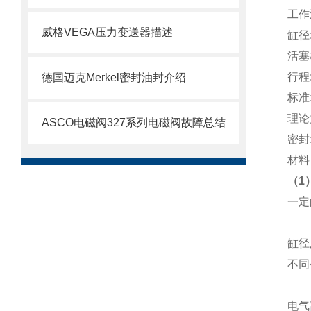
工作温度
威格VEGA压力变送器描述
缸径:
活塞
行程:
德国迈克Merkel密封油封介绍
标准:
理论力
ASCO电磁阀327系列电磁阀故障总结
密封:
材料
（1
一定
缸径
不同
电气