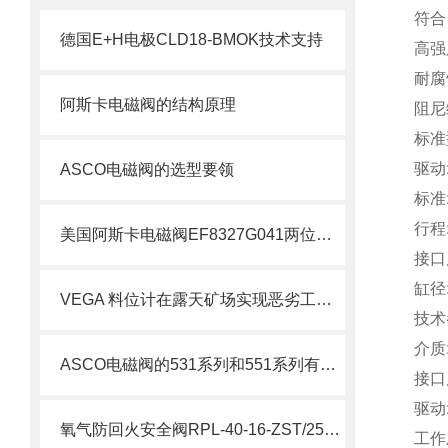
符合 
德国E+H电极CLD18-BMOK技术支持
高强
耐腐
阿斯卡电磁阀的结构原理
阻尼
标准
驱动
ASCO电磁阀的选型要领
标准:
行程:
美国阿斯卡电磁阀EF8327G041两位四通技术
接口
缸径:
VEGA 料位计在露天矿场实现恶劣工况下的精准测量
技术
介质
ASCO电磁阀的531系列和551系列有什么差别
接口
驱动
氧气防回火安全阀RPL-40-16-ZST/250/FL说明
工作压力