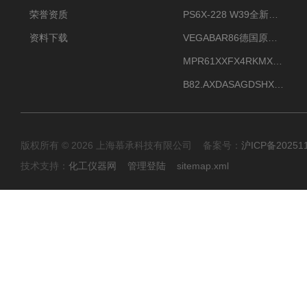
荣誉资质
PS6X-228 W39全新法兰安装VEGAPULS 6X威格雷达液位计
资料下载
VEGABAR86德国原厂威格压力变送器全新正品现货供应
MPR61XXFX4RKMX德国威格VEGAMIP R61微波物位开关接收器
B82.AXDASAGDSHXKIMAX德国威格VEGABAR82压力变送器原包装现货
版权所有 © 2026 上海慕承科技有限公司 备案号：
沪ICP备20251
技术支持：
化工仪器网
管理登陆
sitemap.xml