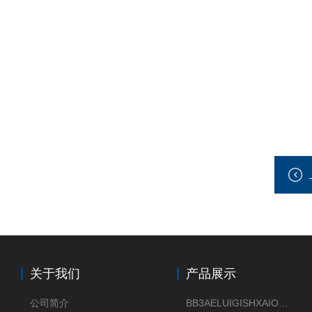
关于我们
产品展示
公司简介
BB3AELUIGISHXAIOXX德国威格原装正品VEGABAR 83压力变送器