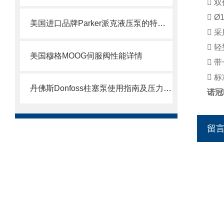
 
 Ø
美国进口品牌Parker派克液压泵的特点及用途
 
 
美国穆格MOOG伺服阀性能详情
 
 
丹佛斯Donfoss柱塞泵使用指南及压力调节教程
诺冠
留