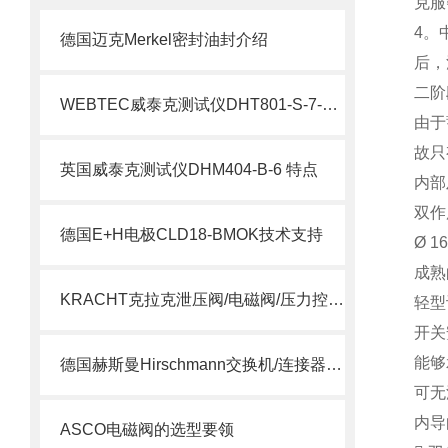
克服
4。
德国迈克Merkel密封油封介绍
后，
二阶
WEBTEC威泰克测试仪DHT801-S-7-L介绍
由于
故只
英国威泰克测试仪DHM404-B-6 特点
内部
双作
德国E+H电极CLD18-BMOK技术支持
Ø 1
成熟
KRACHT克拉克泄压阀/电磁阀/压力控制阀选型指南
轻型
开关
能够
德国赫斯曼Hirschmann交换机/连接器介绍
可无
内导
ASCO电磁阀的选型要领