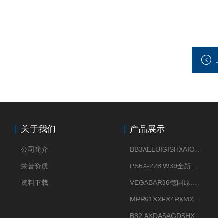
关于我们
产品展示
公司简介
BB3AELUIGISHXAIOXX德国威格原装正品VEGABAR 83压力变送器
荣誉资质
PS6X-228 W39全新法兰安装VEGAPULS 6X威格雷达液位计
资料下载
VEGABAR86德国原厂威格压力变送器全新正品现货供应
MPR61XXFX4RKMX德国威格VEGAMIP R61微波物位开关接收器
B82.AXDASAGDSHXKIMAX德国威格VEGABAR82压力变送器原包装现货