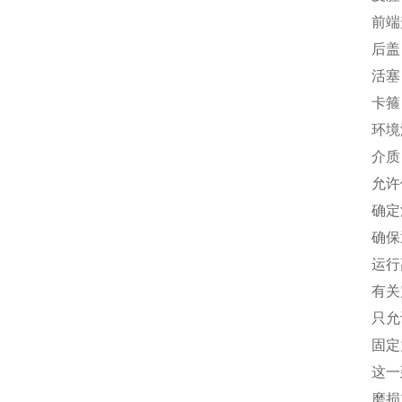
前端
后盖
活塞
卡箍
环境温
介质
允许倾
确定
确保
运行
有关
只允
固定
这一
磨损