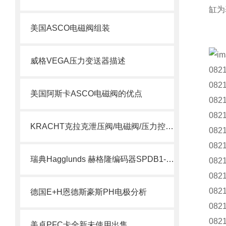
缸为
美国ASCO电磁阀组装
威格VEGA压力变送器描述
082
082
美国阿斯卡ASCO电磁阀的优点
082
082
KRACHT克拉克泄压阀/电磁阀/压力控制阀选型指南
082
082
瑞典Hagglunds 赫格隆编码器SPDB1-1000-BT介绍
082
082
082
德国E+H恩德斯豪斯PH电极分析
082
082
美卓PFC卡全新未使用出售