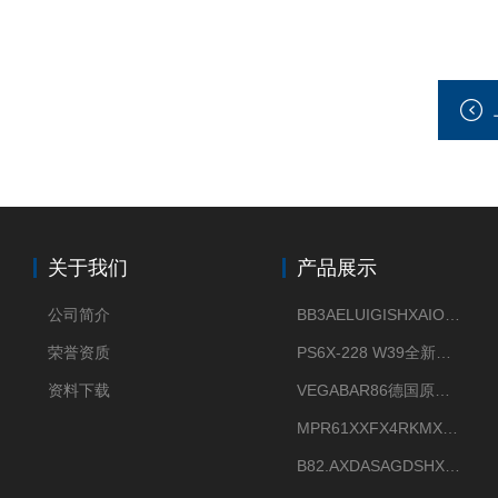
关于我们
产品展示
公司简介
BB3AELUIGISHXAIOXX德国威格原装正品VEGABAR 83压力变送器
荣誉资质
PS6X-228 W39全新法兰安装VEGAPULS 6X威格雷达液位计
资料下载
VEGABAR86德国原厂威格压力变送器全新正品现货供应
MPR61XXFX4RKMX德国威格VEGAMIP R61微波物位开关接收器
B82.AXDASAGDSHXKIMAX德国威格VEGABAR82压力变送器原包装现货