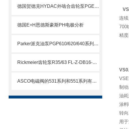
德国贺德克HYDAC外啮合齿轮泵PGE100系列科普
VS
连续
德国E+H恩德斯豪斯PH电极分析
70
精度
Parker派克油泵PGP610/620/640系列简要说明
Rickmeier齿轮泵R35/63 FL-Z-DB16-W-SAE2-R为石油系统保驾护航
VS0
VS
ASCO电磁阀的531系列和551系列有什么差别
制动
油耗
涂料
转向
用于