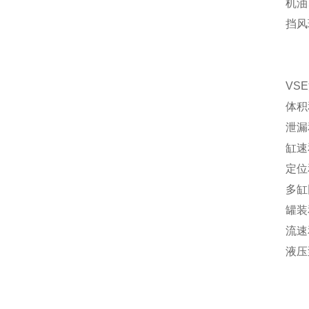
机油
挡风
VS
体积
泄漏
缸速
定位
多缸
罐装
流速
液压