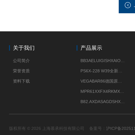
关于我们
产品展示
公司简介
BB3AELUIGISHXAIOXX德国威格原装正品VEGABAR 83压力变送器
荣誉资质
PS6X-228 W39全新法兰安装VEGAPULS 6X威格雷达液位计
资料下载
VEGABAR86德国原厂威格压力变送器全新正品现货供应
MPR61XXFX4RKMX德国威格VEGAMIP R61微波物位开关接收器
B82.AXDASAGDSHXKIMAX德国威格VEGABAR82压力变送器原包装现货
版权所有 © 2026 上海慕承科技有限公司 备案号：
沪ICP备20251