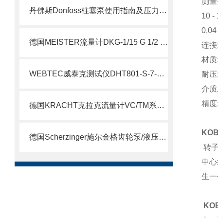
测量
丹佛斯Donfoss柱塞泵使用指南及压力调节教程
10 - 
0,04 
德国MEISTER流量计DKG-1/15 G 1/2 VA NOC 说明
连接:
材质
WEBTEC威泰克测试仪DHT801-S-7-L介绍
耐压: 
介质
精度:
德国KRACHT克拉克流量计VC/TM系列说明
KO
德国Scherzinger施尔金格齿轮泵/液压泵供应说明
转子
中心
生一
KO