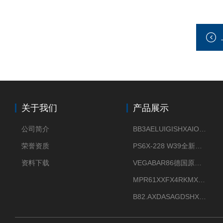
关于我们
产品展示
公司简介
BB3AELUIGISHXAIOXX德国威格原装正品VEGABAR 83压力变送器
荣誉资质
PS6X-228 W39全新法兰安装VEGAPULS 6X威格雷达液位计
资料下载
VEGABAR86德国原厂威格压力变送器全新正品现货供应
MPR61XXFX4RKMX德国威格VEGAMIP R61微波物位开关接收器
B82.AXDASAGDSHXKIMAX德国威格VEGABAR82压力变送器原包装现货