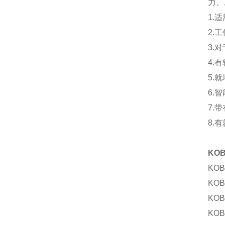
力、
1.
2.
3.
4.
5.
6.
7.
8.
KO
KO
KO
KOB
KOB