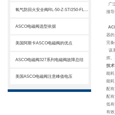
广泛
氧气防回火安全阀RL-50-Z-ST/250-FL参数
撞导
ASCO电磁阀选型依据
AC
器的
完备
美国阿斯卡ASCO电磁阀的优点
该系
挥。
ASCO电磁阀327系列电磁阀故障总结
技术
能耗：
美国ASCO电磁阀注意峰值电压
能耗：
配有
配有
低有
有效