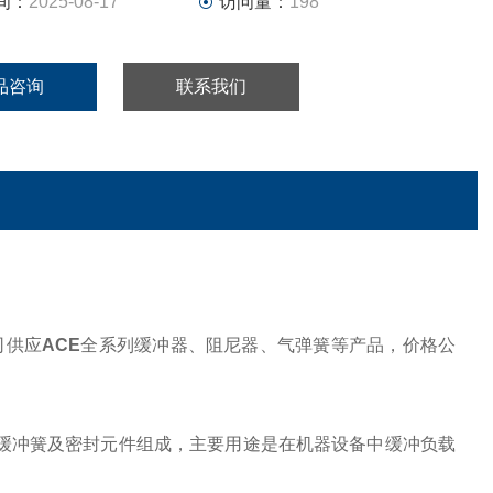
间：
2025-08-17
访问量：
198
品咨询
联系我们
司供应
ACE
全系列缓冲器、阻尼器、气弹簧等产品，价格公
缓冲簧及密封元件组成，主要用途是在机器设备中缓冲负载