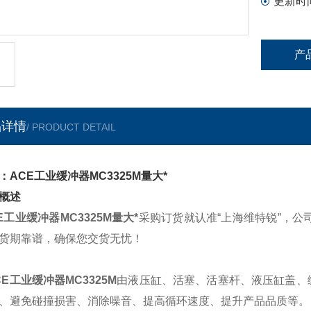
更新时
产
品详情
/ PRODUCT DETAIL
：ACE工业缓冲器MC3325M量大*
概述
E工业缓冲器MC3325M量大*
采购订货就认准“上海维特锐”，公
货期靠谱，确保您交货无忧！
E工业缓冲器MC3325M
由液压缸、活塞、活塞杆、液压缸盖、
、避免碰撞损害、消除噪音、提高循环速度、提升产品品质等。