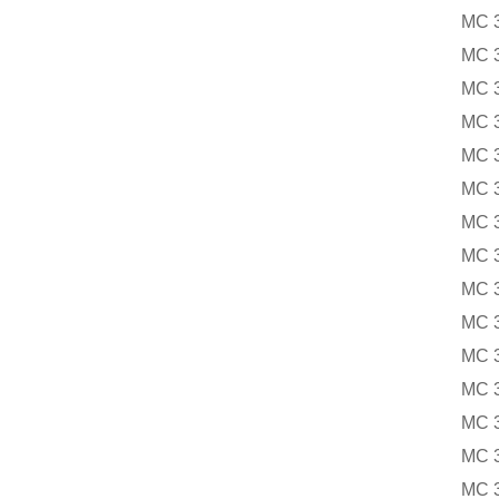
MC 
MC 
MC 
MC 
MC 
MC 
MC 
MC 
MC 
MC 
MC 
MC 
MC 
MC 
MC 