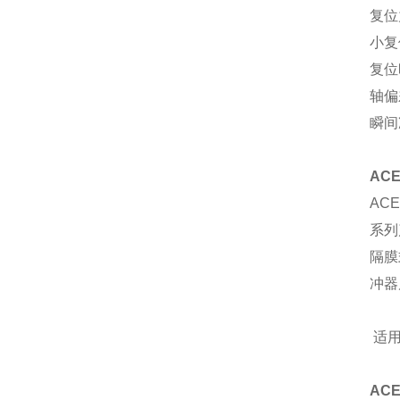
复位
小复
复位时
轴偏
瞬间
AC
AC
系列
隔膜
冲器
适用
AC