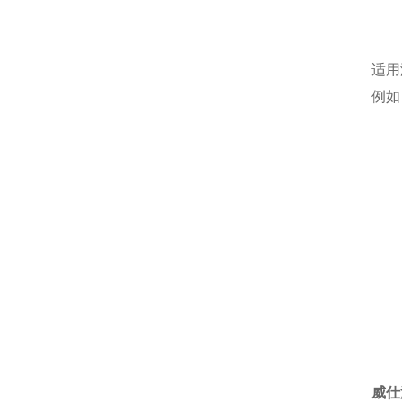
制
美
适用
例
汽
墨
胶
矿
柴
合
聚
树
威仕