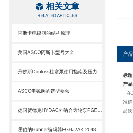
相关文章
RELATED ARTICLES
阿斯卡电磁阀的结构原理
美国ASCO阿斯卡型号大全
产
丹佛斯Donfoss柱塞泵使用指南及压力调节教程
标题
产品
ASCO电磁阀的选型要领
在工
准确
德国贺德克HYDAC外啮合齿轮泵PGE100系列科普
品饮
霍伯纳Hubner编码器FGHJ2AK-2048G-90G-NG/16K介绍