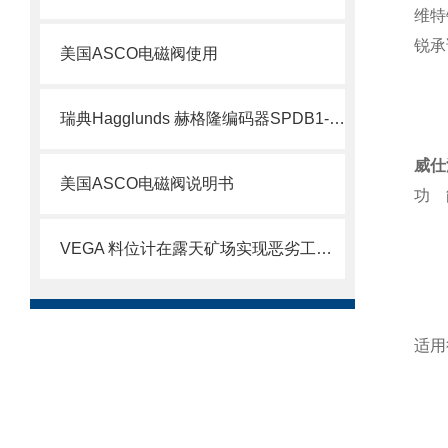
维特
锐承
美国ASCO电磁阀使用
瑞典Hagglunds 赫格隆编码器SPDB1-1000-BT介绍
威仕
美国ASCO电磁阀说明书
功
精
VEGA 料位计在露天矿场实现恶劣工况下的精准测量
系
过
连
适
汽
漂