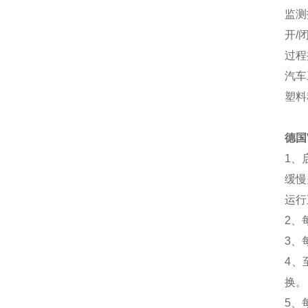
监测
开/
过程
汽车
塑料
德国
1、
缓慢
运行
2、
3、
4、
换
5、