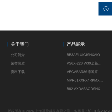
关于我们
产品展示
公司简介
BB3AELUIGISHXAIOXX德国威格原装正品VEGABAR 83压力变送器
荣誉资质
PS6X-228 W39全新法兰安装VEGAPULS 6X威格雷达液位计
资料下载
VEGABAR86德国原厂威格压力变送器全新正品现货供应
MPR61XXFX4RKMX德国威格VEGAMIP R61微波物位开关接收器
B82.AXDASAGDSHXKIMAX德国威格VEGABAR82压力变送器原包装现货
版权所有 © 2026 上海慕承科技有限公司 备案号：
沪ICP备20251