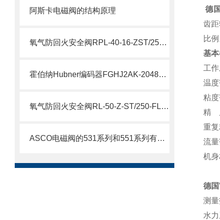
德国
阿斯卡电磁阀的结构原理
齿距
比例
氧气防回火安全阀RPL-40-16-ZST/250/FL说明
基本
工作
霍伯纳Hubner编码器FGHJ2AK-2048G-90G-NG/16K介绍
温度
粘度范
氧气防回火安全阀RL-50-Z-ST/250-FL参数
精 
重复
ASCO电磁阀的531系列和551系列有什么差别
流量
机身
德国
测量
水力